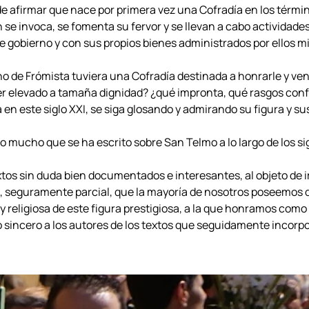
e afirmar que nace por primera vez una Cofradía en los térmi
 se invoca, se fomenta su fervor y se llevan a cabo actividades
e gobierno y con sus propios bienes administrados por ellos m
no de Frómista tuviera una Cofradía destinada a honrarle y ven
er elevado a tamaña dignidad? ¿qué impronta, qué rasgos con
 en este siglo XXI, se siga glosando y admirando su figura y s
 mucho que se ha escrito sobre San Telmo a lo largo de los sig
os sin duda bien documentados e interesantes, al objeto de 
to, seguramente parcial, que la mayoría de nosotros poseemos
 y religiosa de este figura prestigiosa, a la que honramos como
 sincero a los autores de los textos que seguidamente incorp