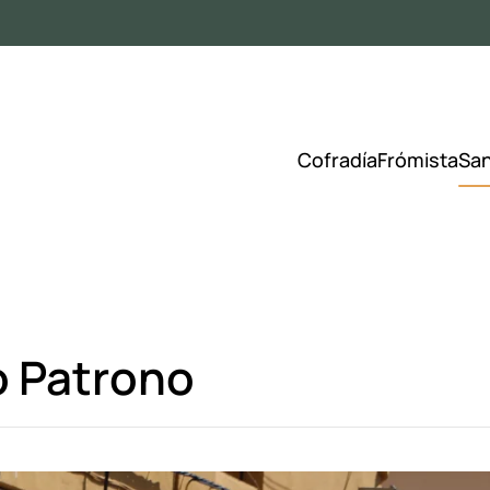
Cofradía
Frómista
Sa
o Patrono