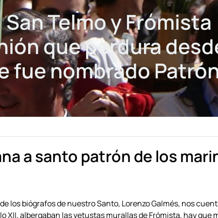
San Telmo y Frómista
nión que perdura desde
 fue nombrado Patrón d
ana a santo patrón de los mari
de los biógrafos de nuestro Santo, Lorenzo Galmés, nos cuenta l
lo XII, albergaban las vetustas murallas de Frómista, hay que 