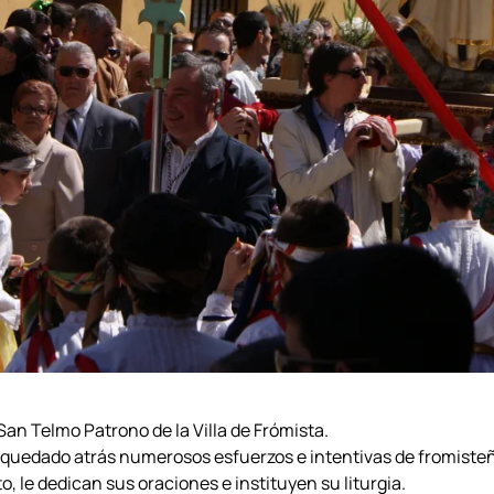
 San Telmo Patrono de la Villa de Frómista.
 quedado atrás numerosos esfuerzos e intentivas de fromiste
, le dedican sus oraciones e instituyen su liturgia.