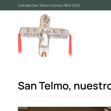
Cofradía San Telmo Frómista 1819-2025
Skip to main content
San Telmo, nuestr