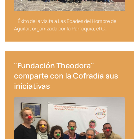
Éxito de la visita a Las Edades del Hombre de
Aguilar, organizada por la Parroquia, el C…
"Fundación Theodora"
comparte con la Cofradía sus
iniciativas