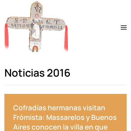
Skip to main content
Noticias 2016
Cofradías hermanas visitan
Frómista: Massarelos y Buenos
Aires conocen la villa en que