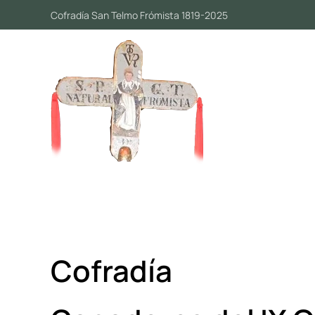
Cofradía San Telmo Frómista 1819-2025
Skip to main content
Cofradía