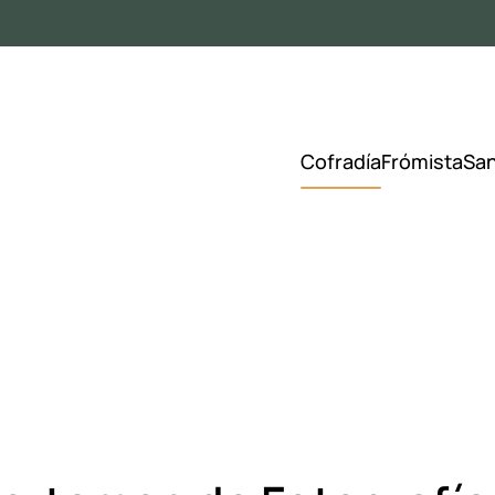
Cofradía
Frómista
Sa